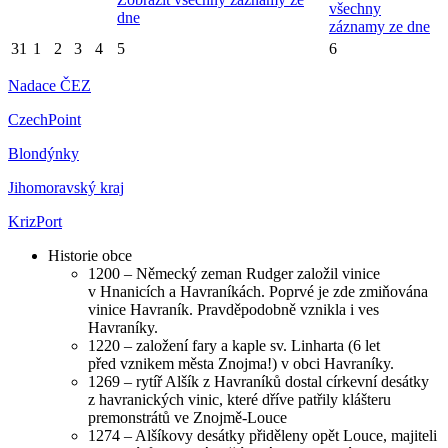
všechny
dne
záznamy ze dne
31
1
2
3
4
5
6
Nadace ČEZ
CzechPoint
Blondýnky
Jihomoravský kraj
KrizPort
Historie obce
1200 – Německý zeman Rudger založil vinice
v Hnanicích a Havraníkách. Poprvé je zde zmiňována
vinice Havraník. Pravděpodobně vznikla i ves
Havraníky.
1220 – založení fary a kaple sv. Linharta (6 let
před vznikem města Znojma!) v obci Havraníky.
1269 – rytíř Alšík z Havraníků dostal církevní desátky
z havranických vinic, které dříve patřily klášteru
premonstrátů ve Znojmě-Louce
1274 – Alšíkovy desátky přiděleny opět Louce, majiteli