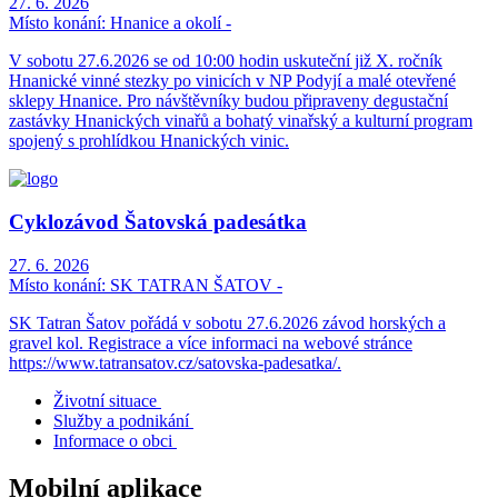
27. 6. 2026
Místo konání:
Hnanice a okolí -
V sobotu 27.6.2026 se od 10:00 hodin uskuteční již X. ročník
Hnanické vinné stezky po vinicích v NP Podyjí a malé otevřené
sklepy Hnanice. Pro návštěvníky budou připraveny degustační
zastávky Hnanických vinařů a bohatý vinařský a kulturní program
spojený s prohlídkou Hnanických vinic.
Cyklozávod Šatovská padesátka
27. 6. 2026
Místo konání:
SK TATRAN ŠATOV -
SK Tatran Šatov pořádá v sobotu 27.6.2026 závod horských a
gravel kol. Registrace a více informaci na webové stránce
https://www.tatransatov.cz/satovska-padesatka/.
Životní situace
Služby a podnikání
Informace o obci
Mobilní aplikace