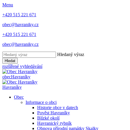
Menu
+420 515 221 671
obec@havraniky.cz
+420 515 221 671
obec@havraniky.cz
Hledaný výraz
Hledat
rozšířené vyhledávání
obec
Havraníky
Havraníky
Obec
Informace o obci
Historie obce v datech
Pověst Havraníky
Blízké okolí
Havranický rybník
Obnova přírodní památky Skalky