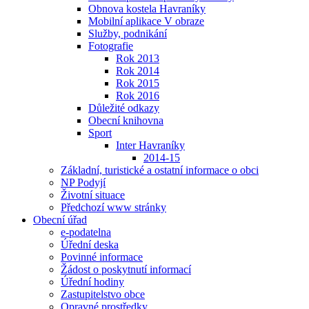
Obnova kostela Havraníky
Mobilní aplikace V obraze
Služby, podnikání
Fotografie
Rok 2013
Rok 2014
Rok 2015
Rok 2016
Důležité odkazy
Obecní knihovna
Sport
Inter Havraníky
2014-15
Základní, turistické a ostatní informace o obci
NP Podyjí
Životní situace
Předchozí www stránky
Obecní úřad
e-podatelna
Úřední deska
Povinné informace
Žádost o poskytnutí informací
Úřední hodiny
Zastupitelstvo obce
Opravné prostředky