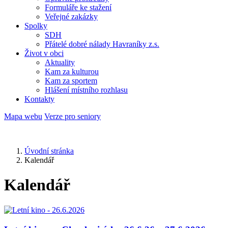
Formuláře ke stažení
Veřejné zakázky
Spolky
SDH
Přátelé dobré nálady Havraníky z.s.
Život v obci
Aktuality
Kam za kulturou
Kam za sportem
Hlášení místního rozhlasu
Kontakty
Mapa webu
Verze pro seniory
Úvodní stránka
Kalendář
Kalendář