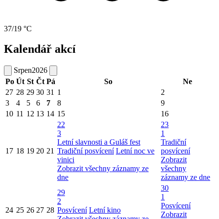
37/19 °C
Kalendář akcí
Srpen
2026
Po
Út
St
Čt
Pá
So
Ne
27
28
29
30
31
1
2
3
4
5
6
7
8
9
10
11
12
13
14
15
16
22
23
3
1
Letní slavnosti a Guláš fest
Tradiční
17
18
19
20
21
Tradiční posvícení
Letní noc ve
posvícení
vinici
Zobrazit
Zobrazit všechny záznamy ze
všechny
dne
záznamy ze dne
30
29
1
2
Posvícení
24
25
26
27
28
Posvícení
Letní kino
Zobrazit
Zobrazit všechny záznamy ze