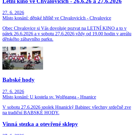
Letní kino ve Chvalovicích - 26.6.26 a 27.6.2026
27. 6. 2026
Místo konání:
dětské hřiště ve Chvalovicích - Chvalovice
Obec Chvalovice si Vás dovoluje pozvat na LETNÍ KINO a to v
pátek 26.6.2026 a v sobotu 27.6.2026 vždy od 19.00 hodin v areálu
dětského zábavního parku.
Babské hody
27. 6. 2026
Místo konání:
U kostela sv. Wolfganga - Hnanice
V sobotu 27.6.2026 spolek Hnanický Babinec všechny srdečně zve
na tradiční BABSKÉ HODY.
Vinná stezka a otevřené sklepy