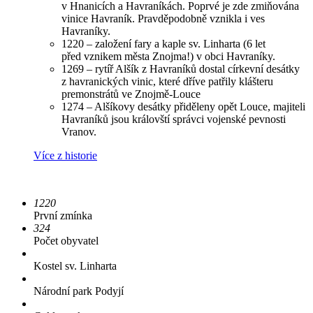
v Hnanicích a Havraníkách. Poprvé je zde zmiňována
vinice Havraník. Pravděpodobně vznikla i ves
Havraníky.
1220 – založení fary a kaple sv. Linharta (6 let
před vznikem města Znojma!) v obci Havraníky.
1269 – rytíř Alšík z Havraníků dostal církevní desátky
z havranických vinic, které dříve patřily klášteru
premonstrátů ve Znojmě-Louce
1274 – Alšíkovy desátky přiděleny opět Louce, majiteli
Havraníků jsou královští správci vojenské pevnosti
Vranov.
Více z historie
1220
První zmínka
324
Počet obyvatel
Kostel sv. Linharta
Národní park Podyjí