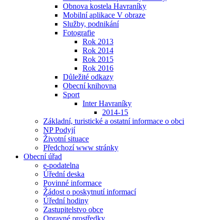
Obnova kostela Havraníky
Mobilní aplikace V obraze
Služby, podnikání
Fotografie
Rok 2013
Rok 2014
Rok 2015
Rok 2016
Důležité odkazy
Obecní knihovna
Sport
Inter Havraníky
2014-15
Základní, turistické a ostatní informace o obci
NP Podyjí
Životní situace
Předchozí www stránky
Obecní úřad
e-podatelna
Úřední deska
Povinné informace
Žádost o poskytnutí informací
Úřední hodiny
Zastupitelstvo obce
Opravné prostředky