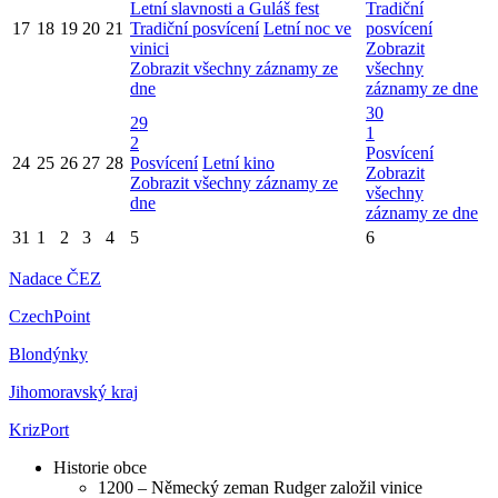
Letní slavnosti a Guláš fest
Tradiční
17
18
19
20
21
Tradiční posvícení
Letní noc ve
posvícení
vinici
Zobrazit
Zobrazit všechny záznamy ze
všechny
dne
záznamy ze dne
30
29
1
2
Posvícení
24
25
26
27
28
Posvícení
Letní kino
Zobrazit
Zobrazit všechny záznamy ze
všechny
dne
záznamy ze dne
31
1
2
3
4
5
6
Nadace ČEZ
CzechPoint
Blondýnky
Jihomoravský kraj
KrizPort
Historie obce
1200 – Německý zeman Rudger založil vinice