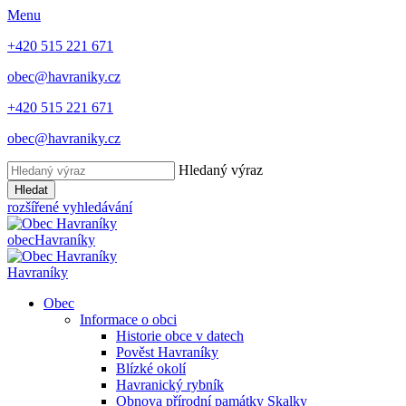
Menu
+420 515 221 671
obec@havraniky.cz
+420 515 221 671
obec@havraniky.cz
Hledaný výraz
Hledat
rozšířené vyhledávání
obec
Havraníky
Havraníky
Obec
Informace o obci
Historie obce v datech
Pověst Havraníky
Blízké okolí
Havranický rybník
Obnova přírodní památky Skalky