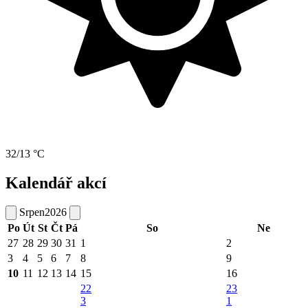
32/13 °C
Kalendář akcí
Srpen
2026
Po
Út
St
Čt
Pá
So
Ne
27
28
29
30
31
1
2
3
4
5
6
7
8
9
10
11
12
13
14
15
16
22
23
3
1