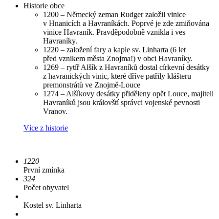
Historie obce
1200 – Německý zeman Rudger založil vinice
v Hnanicích a Havraníkách. Poprvé je zde zmiňována
vinice Havraník. Pravděpodobně vznikla i ves
Havraníky.
1220 – založení fary a kaple sv. Linharta (6 let
před vznikem města Znojma!) v obci Havraníky.
1269 – rytíř Alšík z Havraníků dostal církevní desátky
z havranických vinic, které dříve patřily klášteru
premonstrátů ve Znojmě-Louce
1274 – Alšíkovy desátky přiděleny opět Louce, majiteli
Havraníků jsou královští správci vojenské pevnosti
Vranov.
Více z historie
1220
První zmínka
324
Počet obyvatel
Kostel sv. Linharta