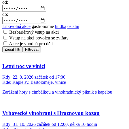
od:
do:
Libovolná akce
gastronomie
hudba
ostatní
Bezbariérový vstup na akci
Vstup na akci povolen se zvířaty
Akce je vhodná pro děti
Zrušit filtr
Filtrovat
Letní noc ve vinici
Kdy:
22. 8. 2026 začátek od 17:00
Kde:
Kaple sv. Bartoloměje, vinice
Zarážení hory s cimbálkou a vinohradnický piknik s kapelou
Vrbovecké vinobraní s Hroznovou kozou
Kdy:
31. 10. 2026 začátek od 12:00, délka 10 hodin