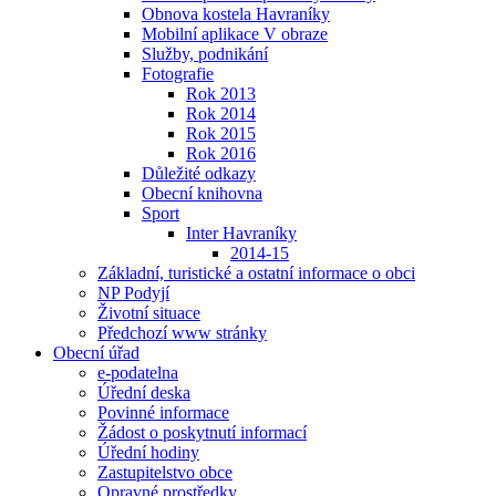
Obnova kostela Havraníky
Mobilní aplikace V obraze
Služby, podnikání
Fotografie
Rok 2013
Rok 2014
Rok 2015
Rok 2016
Důležité odkazy
Obecní knihovna
Sport
Inter Havraníky
2014-15
Základní, turistické a ostatní informace o obci
NP Podyjí
Životní situace
Předchozí www stránky
Obecní úřad
e-podatelna
Úřední deska
Povinné informace
Žádost o poskytnutí informací
Úřední hodiny
Zastupitelstvo obce
Opravné prostředky