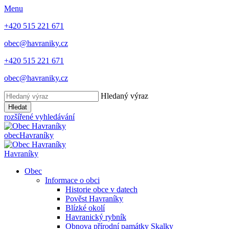
Menu
+420 515 221 671
obec@havraniky.cz
+420 515 221 671
obec@havraniky.cz
Hledaný výraz
Hledat
rozšířené vyhledávání
obec
Havraníky
Havraníky
Obec
Informace o obci
Historie obce v datech
Pověst Havraníky
Blízké okolí
Havranický rybník
Obnova přírodní památky Skalky