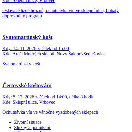
Kde:
Sklepní ulice, Vrbovec
Oslava sklizně hroznů, ochutnávka vín ve sklepní ulici, bohatý
doprovodný program
Svatomartinský košt
Kdy:
14. 11. 2026 začátek od 15:00
Kde:
Areál Modrých sklepů, Nový Šaldorf-Sedlešovice
Svatomartinský košt
Čertovské koštování
Kdy:
5. 12. 2026 začátek od 14:00, délka 8 hodin
Kde:
Sklepní ulice, Vrbovec
Ochutnávka vín ve vánočně vyzdobených sklepech
Životní situace
Služby a podnikání