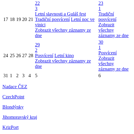
22
23
3
1
Letní slavnosti a Guláš fest
Tradiční
17
18
19
20
21
Tradiční posvícení
Letní noc ve
posvícení
vinici
Zobrazit
Zobrazit všechny záznamy ze
všechny
dne
záznamy ze dne
30
29
1
2
Posvícení
24
25
26
27
28
Posvícení
Letní kino
Zobrazit
Zobrazit všechny záznamy ze
všechny
dne
záznamy ze dne
31
1
2
3
4
5
6
Nadace ČEZ
CzechPoint
Blondýnky
Jihomoravský kraj
KrizPort