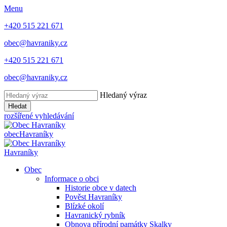
Menu
+420 515 221 671
obec@havraniky.cz
+420 515 221 671
obec@havraniky.cz
Hledaný výraz
Hledat
rozšířené vyhledávání
obec
Havraníky
Havraníky
Obec
Informace o obci
Historie obce v datech
Pověst Havraníky
Blízké okolí
Havranický rybník
Obnova přírodní památky Skalky