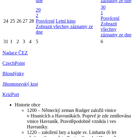
dne
záznamy ze dne
30
29
1
2
Posvícení
24
25
26
27
28
Posvícení
Letní kino
Zobrazit
Zobrazit všechny záznamy ze
všechny
dne
záznamy ze dne
31
1
2
3
4
5
6
Nadace ČEZ
CzechPoint
Blondýnky
Jihomoravský kraj
KrizPort
Historie obce
1200 – Německý zeman Rudger založil vinice
v Hnanicích a Havraníkách. Poprvé je zde zmiňována
vinice Havraník. Pravděpodobně vznikla i ves
Havraníky.
1220 – založení fary a kaple sv. Linharta (6 let