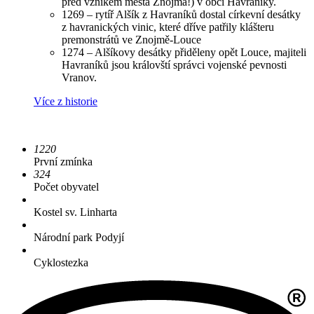
před vznikem města Znojma!) v obci Havraníky.
1269 – rytíř Alšík z Havraníků dostal církevní desátky
z havranických vinic, které dříve patřily klášteru
premonstrátů ve Znojmě-Louce
1274 – Alšíkovy desátky přiděleny opět Louce, majiteli
Havraníků jsou královští správci vojenské pevnosti
Vranov.
Více z historie
1220
První zmínka
324
Počet obyvatel
Kostel sv. Linharta
Národní park Podyjí
Cyklostezka