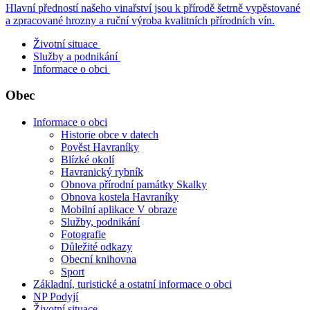
Hlavní předností našeho vinařství jsou k přírodě šetrně vypěstované
a zpracované hrozny a ruční výroba kvalitních přírodních vín.
Životní situace
Služby a podnikání
Informace o obci
Obec
Informace o obci
Historie obce v datech
Pověst Havraníky
Blízké okolí
Havranický rybník
Obnova přírodní památky Skalky
Obnova kostela Havraníky
Mobilní aplikace V obraze
Služby, podnikání
Fotografie
Důležité odkazy
Obecní knihovna
Sport
Základní, turistické a ostatní informace o obci
NP Podyjí
Životní situace