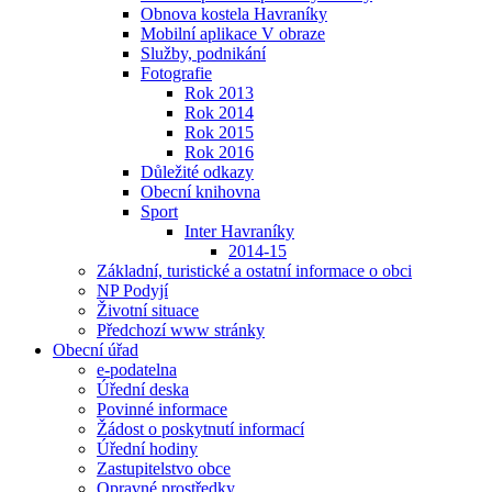
Obnova kostela Havraníky
Mobilní aplikace V obraze
Služby, podnikání
Fotografie
Rok 2013
Rok 2014
Rok 2015
Rok 2016
Důležité odkazy
Obecní knihovna
Sport
Inter Havraníky
2014-15
Základní, turistické a ostatní informace o obci
NP Podyjí
Životní situace
Předchozí www stránky
Obecní úřad
e-podatelna
Úřední deska
Povinné informace
Žádost o poskytnutí informací
Úřední hodiny
Zastupitelstvo obce
Opravné prostředky