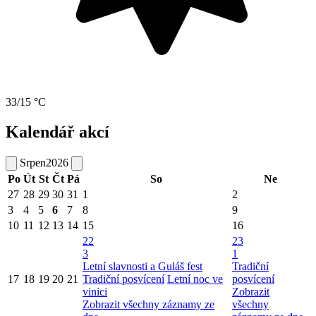
33/15 °C
Kalendář akcí
Srpen
2026
Po
Út
St
Čt
Pá
So
Ne
27
28
29
30
31
1
2
3
4
5
6
7
8
9
10
11
12
13
14
15
16
22
23
3
1
Letní slavnosti a Guláš fest
Tradiční
17
18
19
20
21
Tradiční posvícení
Letní noc ve
posvícení
vinici
Zobrazit
Zobrazit všechny záznamy ze
všechny