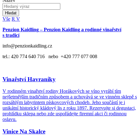
Název
Hledat
Vše
R
V
Penzion Kaidling – Penzion Kaidling a rodinné vinařství
s tradicí
info@penzionkaidling.cz
tel.: 420 774 640 716 nebo +420 777 077 008
Vinařství Havraníky
V rodinném vinařství rodiny Horákových se víno vyrábí tím
nejšetrnějším tradičním způsobem a uchovává se ve vinném sklepě s
rozsáhlým labyrintem pískovcových chodeb. Jeho součástí je i
unikátní historický kládový lis z roku 1897. Rezervujte si degustaci,
prohlídku sklepa nebo zde uspořádejte firemní akci či rodinnou
oslavu.
Vinice Na Skalce